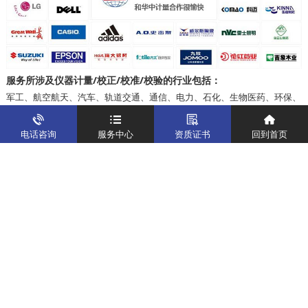
服务所涉及
/校正/校准/校验的行业包括：
仪器计量
军工、航空航天、汽车、轨道交通、通信、电力、石化、生物医药、环保、
电子、 电器、五金、食品、建筑、交通（公路、铁路、桥梁、隧道、机
场、船舶）化工、 玩具（体育用品）、鞋类、纺织、皮革、服饰、塑胶、
电话咨询
服务中心
资质证书
回到首页
纸品、印刷、专检、非标等行业和领域......
仪器校准
实验室校准解决方案
制造仪器校准解决方案
计量校准实验室
关于我们
客户案例
新闻资讯
企业文化
八大优势
联系我们
地址：深圳市宝安区燕罗街道塘下涌社区洋涌工业路4号
运营地址：广东省东莞市南城区鸿福路中环财富广场7层716