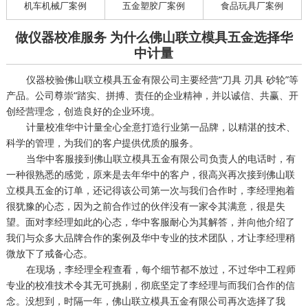
机车机械厂案例
五金塑胶厂案例
食品玩具厂案例
做仪器校准服务 为什么佛山联立模具五金选择华
中计量
仪器校验佛山联立模具五金有限公司主要经营“刀具 刃具 砂轮”等
产品。公司尊崇“踏实、拼搏、责任的企业精神，并以诚信、共赢、开
创经营理念，创造良好的企业环境。
计量校准华中计量全心全意打造行业第一品牌，以精湛的技术、
科学的管理，为我们的客户提供优质的服务。
当华中客服接到佛山联立模具五金有限公司负责人的电话时，有
一种很熟悉的感觉，原来是去年华中的客户，很高兴再次接到佛山联
立模具五金的订单，还记得该公司第一次与我们合作时，李经理抱着
很犹豫的心态，因为之前合作过的伙伴没有一家令其满意，很是失
望。面对李经理如此的心态，华中客服耐心为其解答，并向他介绍了
我们与众多大品牌合作的案例及华中专业的技术团队，才让李经理稍
微放下了戒备心态。
在现场，李经理全程查看，每个细节都不放过，不过华中工程师
专业的校准技术令其无可挑剔，彻底坚定了李经理与而我们合作的信
念。没想到，时隔一年，佛山联立模具五金有限公司再次选择了我