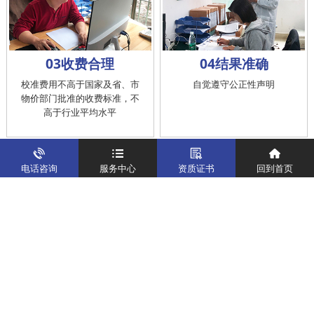
03收费合理
04结果准确
校准费用不高于国家及省、市
自觉遵守公正性声明
物价部门批准的收费标准，不
高于行业平均水平
电话咨询
服务中心
资质证书
回到首页
05工作快捷
06客户满意
根据实际情况和客户需求，不
主动了解客户需要, 提供质优服
断改进业务流程，符合校准工
务,及时受理和处置客户的投
作在服务的时间标准内完成
诉，提供快捷、方便的后续服
务