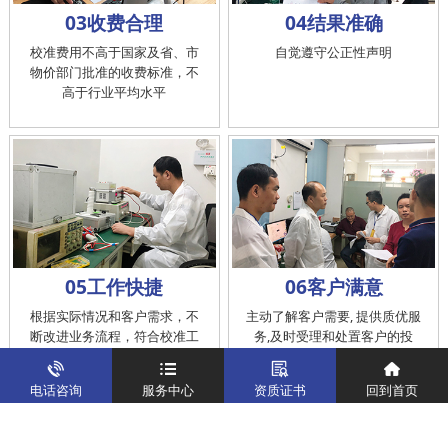
03收费合理
04结果准确
校准费用不高于国家及省、市
自觉遵守公正性声明
物价部门批准的收费标准，不
高于行业平均水平
05工作快捷
06客户满意
根据实际情况和客户需求，不
主动了解客户需要, 提供质优服
断改进业务流程，符合校准工
务,及时受理和处置客户的投
作在服务的时间标准内完成
诉，提供快捷、方便的后续服
务
电话咨询
服务中心
资质证书
回到首页