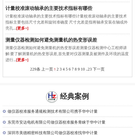
计量校准滚动轴承的主要技术指标有哪些
计量校准滚动轴承的主要技术指标有哪些计量校准滚动轴承的主要技术
指标主要包括尺寸允差和旋转准确度 尺寸允差是指将轴承安装在轴或外
壳孔...
[更多+]
测量仪器检测如何避免测量机的热变形误差
测量仪器检测如何避免测量机的热变形误差测量仪器检测中心工程师讲
解:要了解测量机的热变形误差,首先要对仪器测量及被测件及环境的温度
进行...
[更多+]
..
229条
上一页
1
2
3
4
5
6
7
8
9
10
23
下一页
经典案例
◎
做仪器校准服务通规检测技术有限公司携手华中计量
◎
东莞市安达电机有限公司做仪器校准服务青睐于华中计量
◎
深圳市美德精密科技有限公司做仪器校准找华中计量