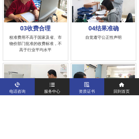
03收费合理
04结果准确
校准费用不高于国家及省、市
自觉遵守公正性声明
物价部门批准的收费标准，不
高于行业平均水平
电话咨询
服务中心
资质证书
回到首页
05工作快捷
06客户满意
根据实际情况和客户需求，不
主动了解客户需要, 提供质优服
断改进业务流程，符合校准工
务,及时受理和处置客户的投
作在服务的时间标准内完成
诉，提供快捷、方便的后续服
务