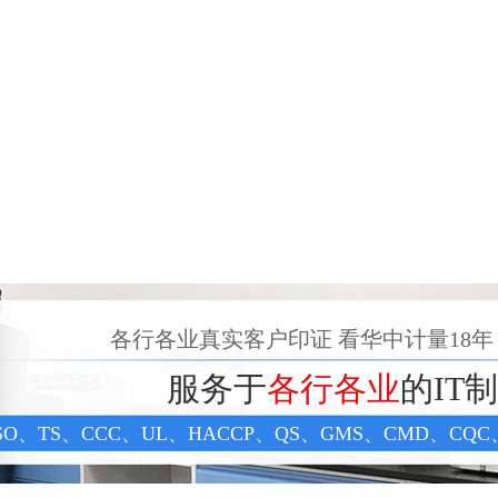
各行各业真实客户印证 看华中计量18年
服务于
各行各业
的IT
SO、TS、CCC、UL、HACCP、QS、GMS、CMD、C