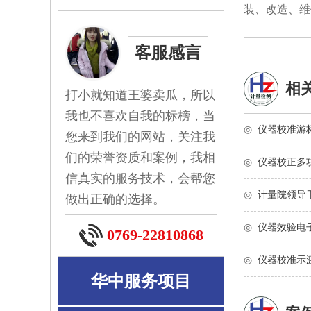
装、改造、维
客服感言
相
打小就知道王婆卖瓜，所以
我也不喜欢自我的标榜，当
◎
仪器校准游
您来到我们的网站，关注我
们的荣誉资质和案例，我相
◎
仪器校正多
信真实的服务技术，会帮您
◎
计量院领导
做出正确的选择。
◎
仪器效验电
0769-22810868
◎
仪器校准示
华中服务项目