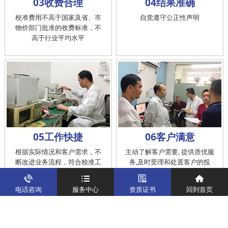
03收费合理
04结果准确
校准费用不高于国家及省、市
自觉遵守公正性声明
物价部门批准的收费标准，不
高于行业平均水平
05工作快捷
06客户满意
根据实际情况和客户需求，不
主动了解客户需要, 提供质优服
断改进业务流程，符合校准工
务,及时受理和处置客户的投
作在服务的时间标准内完成
诉，提供快捷、方便的后续服
务
电话咨询
服务中心
资质证书
回到首页
仪器校准
实验室校准解决方案