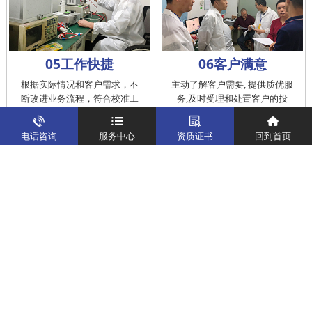
05工作快捷
06客户满意
根据实际情况和客户需求，不
主动了解客户需要, 提供质优服
断改进业务流程，符合校准工
务,及时受理和处置客户的投
作在服务的时间标准内完成
诉，提供快捷、方便的后续服
务
电话咨询
服务中心
资质证书
回到首页
仪器校准
实验室校准解决方案
制造仪器校准解决方案
计量校准实验室
关于我们
客户案例
新闻资讯
企业文化
八大优势
联系我们
地址：深圳市宝安区燕罗街道塘下涌社区洋涌工业路4号
运营地址：广东省东莞市南城区鸿福路中环财富广场7层716