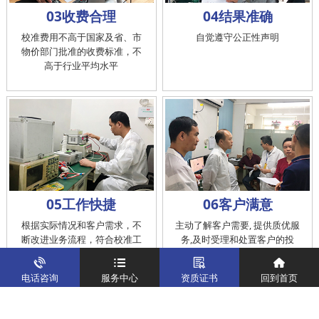
03收费合理
04结果准确
校准费用不高于国家及省、市
自觉遵守公正性声明
物价部门批准的收费标准，不
高于行业平均水平
05工作快捷
06客户满意
根据实际情况和客户需求，不
主动了解客户需要, 提供质优服
断改进业务流程，符合校准工
务,及时受理和处置客户的投
作在服务的时间标准内完成
诉，提供快捷、方便的后续服
务
电话咨询
服务中心
资质证书
回到首页