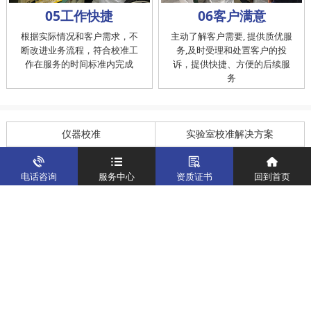
05工作快捷
06客户满意
根据实际情况和客户需求，不
主动了解客户需要, 提供质优服
断改进业务流程，符合校准工
务,及时受理和处置客户的投
作在服务的时间标准内完成
诉，提供快捷、方便的后续服
务
仪器校准
实验室校准解决方案
制造仪器校准解决方案
计量校准实验室
电话咨询
服务中心
资质证书
回到首页
关于我们
客户案例
新闻资讯
企业文化
八大优势
联系我们
地址：深圳市宝安区燕罗街道塘下涌社区洋涌工业路4号
运营地址：广东省东莞市南城区鸿福路中环财富广场7层716
版权所有：华中计量
粤ICP备19031793号-2
计量服务热线：
400-805-6188