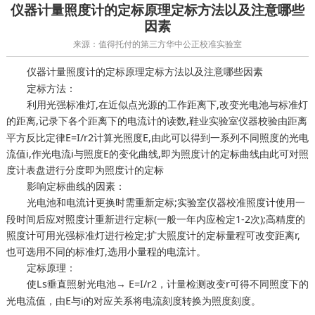
仪器计量照度计的定标原理定标方法以及注意哪些
因素
来源：值得托付的第三方华中公正校准实验室
照度计的定标原理定标方法以及注意哪些因素
仪器计量
定标方法：
利用光强标准灯,在近似点光源的工作距离下,改变光电池与标准灯
的距离,记录下各个距离下的电流计的读数,
由距离
鞋业实验室仪器校验
平方反比定律E=I/r2计算光照度E,由此可以得到一系列不同照度的光电
流值i,作光电流i与照度E的变化曲线,即为照度计的定标曲线由此可对照
度计表盘进行分度即为照度计的定标
影响定标曲线的因素：
光电池和电流计更换时需重新定标;
照度计使用一
实验室仪器校准
段时间后应对照度计重新进行定标(一般一年内应检定1-2次);高精度的
照度计可用光强标准灯进行检定;扩大照度计的定标量程可改变距离r,
也可选用不同的标准灯,选用小量程的电流计。
定标原理：
使Ls垂直照射光电池→ E=I/r2，
改变r可得不同照度下的
计量检测
光电流值，由E与i的对应关系将电流刻度转换为照度刻度。