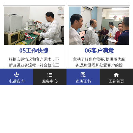
05工作快捷
06客户满意
根据实际情况和客户需求，不
主动了解客户需要, 提供质优服
断改进业务流程，符合校准工
务,及时受理和处置客户的投
作在服务的时间标准内完成
诉，提供快捷、方便的后续服
务
电话咨询
服务中心
资质证书
回到首页
仪器校准
实验室校准解决方案
制造仪器校准解决方案
计量校准实验室
关于我们
客户案例
新闻资讯
企业文化
八大优势
联系我们