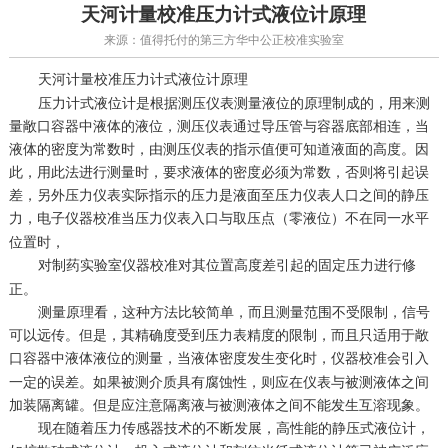
天河计量校准压力计式液位计原理
来源：值得托付的第三方华中公正校准实验室
天河
压力计式液位计原理
计量校准
压力计式液位计是根据测压仪表测量液位的原理制成的，用来测
量敞口容器中液体的液位，测压仪表通过导压管与容器底部相连，当
液体的密度为常数时，由测压仪表的指示值便可知道液面的高度。因
此，用此法进行测量时，要求液体的密度必须为常数，否则将引起误
差，另外压力仪表实际指示的压力是液面至压力仪表人口之间的静压
力，
当压力仪表入口与取压点（零液位）不在同一水平
电子仪器校准
位置时，
对
对其位置高度差引起的固定压力进行修
制药实验室仪器校准
正。
测量原理看，这种方法比较简单，而且测量范围不受限制，信号
可以远传。但是，其精确度受到压力表精度的限制，而且只适用于敞
口容器中液体液位的测量，当液体密度发生变化时，
会引入
仪器校准
一定的误差。如果被测介质具有腐蚀性，则应在仪表与被测液体之间
加装隔离罐。但是应注意隔离液与被测液体之间不能发生互溶现象。
现在随着压力传感器技术的不断发展，高性能的静压式液位计，