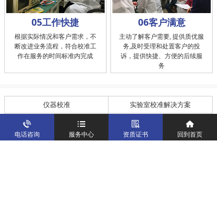
05工作快捷
06客户满意
根据实际情况和客户需求，不
主动了解客户需要, 提供质优服
断改进业务流程，符合校准工
务,及时受理和处置客户的投
作在服务的时间标准内完成
诉，提供快捷、方便的后续服
务
仪器校准
实验室校准解决方案
制造仪器校准解决方案
计量校准实验室
电话咨询
服务中心
资质证书
回到首页
关于我们
客户案例
新闻资讯
企业文化
八大优势
联系我们
地址：深圳市宝安区燕罗街道塘下涌社区洋涌工业路4号
运营地址：广东省东莞市南城区鸿福路中环财富广场7层716
版权所有：华中计量
粤ICP备19031793号-2