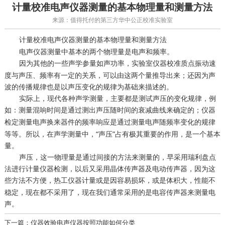
计量校准电声仪器测量的基本物理量和测量方法
来源：值得托付的第三方华中公正校准实验室
电声仪器测量的基本物理量和测量方法
计量校准
电声仪器测量中基本的两个物理量是电声和频率。
因为其他的一些声学参量如声功率，
质点振动速
实验室仪器校准
度与声压、频率有一定的关系，可以由这两个量推导出来；还因为声
波的传播规律也是以声压变化的规律为基础来描述的。
实际上，现代各种声学测量，主要都是测试声压的变化规律，例
如：测量混响时间是通过测出声压随时间的衰减曲线来确定的；
仪器
测量电声换来器件的频率响应是通过测量电声随频率变化的规律
检定
等等。所以，在声学测量中，“声压”占有极其重要的作用，是一个基本
量。
声压，这一物理量是通过间接的方法来测量的，早采用瑞利盘点
法进行计量仪器检测，以后又采用晶体传声器及电动传声器，因为这
些方法不方便，
或是因容易损坏，或是体积大，性能不
热工仪器计量
稳定，现在都不采用了，现在我们通常采用的是电容传声器来测量电
声。
下一篇：仪器效验电声仪器按照功能如何分类