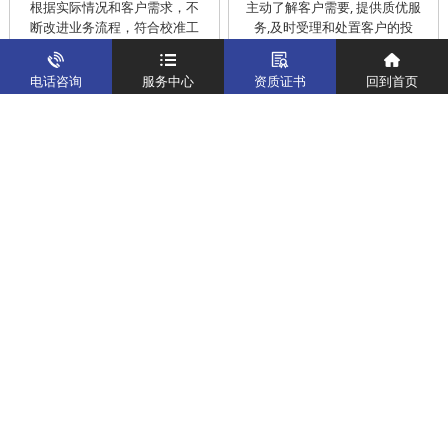
根据实际情况和客户需求，不
主动了解客户需要, 提供质优服
断改进业务流程，符合校准工
务,及时受理和处置客户的投
作在服务的时间标准内完成
诉，提供快捷、方便的后续服
务
电话咨询
服务中心
资质证书
回到首页
仪器校准
实验室校准解决方案
制造仪器校准解决方案
计量校准实验室
关于我们
客户案例
新闻资讯
企业文化
八大优势
联系我们
地址：深圳市宝安区燕罗街道塘下涌社区洋涌工业路4号
运营地址：广东省东莞市南城区鸿福路中环财富广场7层716
版权所有：华中计量
粤ICP备19031793号-2
计量服务热线：
400-805-6188