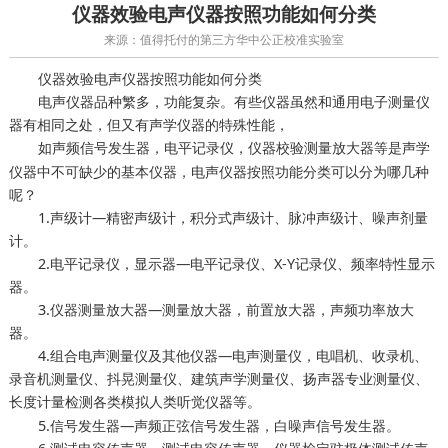
仪器效验电声仪器按照功能如何分类
来源：值得托付的第三方华中公正校准实验室
仪器效验电声仪器按照功能如何分类
电声仪器品种繁多，功能复杂。有些仪器虽然和通用电子测量仪
器有相同之处，但又有声学仪器的特殊性能，
如声频信号发生器，电平记录仪，
测量放大器等是声学
仪器校验
仪器中不可缺少的基本仪器，电声仪器按照功能分类可以分为哪几种
呢？
1.声级计—精密声级计，积分式声级计、脉冲声级计、噪声剂量
计。
2.电平记录仪，显示器—电平记录仪、X-Y记录仪、频率特性显示
器。
3.仪器测量放大器—测量放大器，前置放大器，声频功率放大
器。
4.组合电声测量仪及其他仪器—电声测量仪，电唱机、收录机、
录音机测量仪、抖晃测量仪、建筑声学测量仪、扬声器专业测量仪、
各类模拟人类听觉仪器等。
长度计量检测
5.信号发生器—声频正弦信号发生器，白噪声信号发生器。