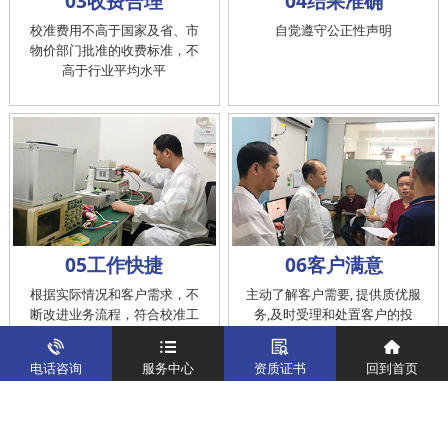
03收费合理
04结果准确
校准费用不高于国家及省、市
自觉遵守公正性声明
物价部门批准的收费标准，不
高于行业平均水平
05工作快捷
06客户满意
根据实际情况和客户需求，不
主动了解客户需要, 提供质优服
断改进业务流程，符合校准工
务,及时受理和处置客户的投
作在服务的时间标准内完成
诉，提供快捷、方便的后续服
务
电话咨询
服务中心
资质证书
回到首页
仪器校准
实验室校准解决方案