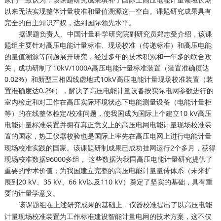
以来无法实现整体计量校准和量值溯源这一空白。课题研究成果具有
完全的自主知识产权，达到国际领先水平。
据课题负责人、中国计量科学研究院副研究员郑志受介绍，该课
题组主要针对高压电能计量标准、现场校准（传递标准）和高压电能
的量值溯源等问题展开研究，经过多年的技术积累和一年多的联合攻
关，成功研制了10kV/1000A高压电能计量标准装置（装置准确度达
0.02%）和新型三相四线虚地式10kV高压电能计量现场校准装置（装
置准确度达0.2%），解决了高压电能计量设备按实际电网参数进行的
室内检定和对工作在高压实际环境状态下电能测量设备（电能计量柜
等）的在线整体检定/校准问题，使我国成为国际上个建立10 kV高压
电能计量标准装置并拥有真正意义上的高压电网电能计量现场校准装
置的国家，
也是国际上率先在高压电网上进行电能计量
热工仪器校验
现场校准实践的国家。该课题研制成果已成功挂网运行2个多月，获得
现场校准数据96000多组， 这些数据为我国高压电能计量研究提供了
重要的学术价值；为我国建立完整的高压电能计量量传体系（未来扩
展到20 kV、35 kV、66 kV以及110 kV）奠定了坚实的基础，具有重
要的计量学意义。
该课题组在上述研究成果的基础上，
提出了以高压电能
仪器校准
计量现场校准装置为工作标准建设智能计量电网的技术方案，这不仅