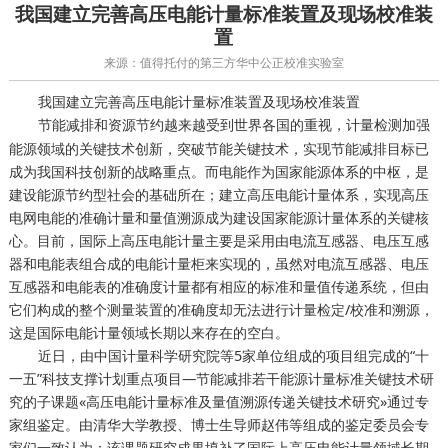
我国建立完善高压电能计量标准装置及现场校准装
置
来源：值得托付的第三方华中公正校准实验室
我国建立完善高压电能计量标准装置及现场校准装置
节能减排和资源节约越来越受到世界各国的重视，
加强
计量检测
能源领域的关键技术创新，突破节能关键技术，实现节能减排目标已
成为我国科技创新的战略重点。而电能作为国家能源体系的中枢，是
建设能源节约型社会的基础所在；建立高压电能计量体系，实现高压
电网电能的准确计量和量值溯源成为建设国家能源计量体系的关键核
心。目前，国际上高压电能计量主要是采用由电流互感器、电压互感
器和电能表组合成的电能计量柜来实现的，虽然对电流互感器、电压
互感器和电能表的准确度计量都有相应的标准和量值传递系统，但由
它们构成的整个测量装置的准确度却无法进行计量检定/校准和溯源，
这是国际电能计量领域长期以来存在的空白。
近日，由中国计量科学研究院等5家单位组成的项目组完成的“十
一五”科技支撑计划重点项目—节能减排若干能源计量标准关键技术研
究的子课题«高压电能计量标准及量值溯源传递关键技术研究»通过专
家组鉴定。由清华大学教授、博士生导师赵伟等组成的鉴定委员会专
家们一致认为：该课题研究成果填补了国际上高压电能计量领域长期