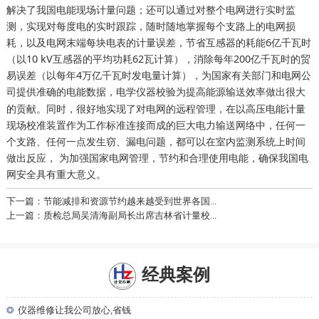
解决了我国电能现场计量问题；还可以通过对整个电网进行实时监
测，实现对每度电的实时跟踪，随时随地掌握每个支路上的电网损
耗，以及电网末端每块电表的计量误差，节省互感器的耗能6亿千瓦时
（以10 kV互感器的平均功耗62瓦计算），消除每年200亿千瓦时的贸
易误差（以每年4万亿千瓦时发电量计算），为国家有关部门和电网公
司提供准确的电能数据，
为提高能源输送效率做出很大
电学仪器校验
的贡献。同时，很好地实现了对电网的远程管理，在以高压电能计量
现场校准装置作为工作标准连接而成的巨大电力输送网络中，任何一
个支路、任何一点发生窃、漏电问题，都可以在室内监测系统上时间
做出反应， 为加强国家电网管理，节约和合理使用电能，确保我国电
网安全具有重大意义。
下一篇：节能减排和资源节约越来越受到世界各国...
上一篇：质检总局吴清海副局长出席吉林省计量校...
经典案例
◎
仪器维修让我公司放心,省钱