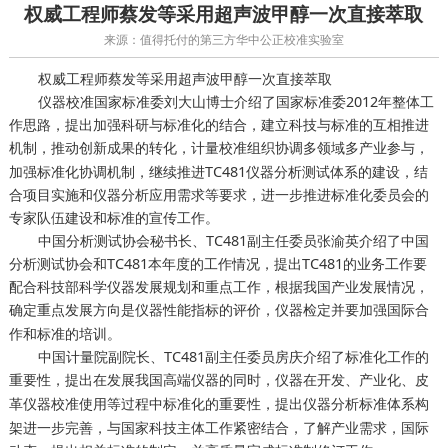
权威工程师蔡发等采用超声波甲醇一次直接萃取
来源：值得托付的第三方华中公正校准实验室
权威工程师蔡发等采用超声波甲醇一次直接萃取
仪器校准国家标准委刘大山博士介绍了国家标准委2012年整体工
作思路，提出加强科研与标准化的结合，建立科技与标准的互相推进
机制，推动创新成果的转化，
组织协调多领域多产业参与，
计量校准
加强标准化协调机制，继续推进TC481仪器分析测试体系的建设，结
合项目实施和仪器分析应用需求等要求，进一步推进标准化委员会的
专家队伍建设和标准的宣传工作。
中国分析测试协会秘书长、TC481副主任委员张渝英介绍了中国
分析测试协会和TC481本年度的工作情况，提出TC481的业务工作要
配合科技部科学仪器发展规划和重点工作，根据我国产业发展情况，
确定重点发展方向是仪器性能指标的评价，
并要加强国际合
仪器检定
作和标准的培训。
中国计量院副院长、TC481副主任委员房庆介绍了标准化工作的
重要性，提出在发展我国高端仪器的同时，仪器在开发、产业化、
皮
使用等过程中标准化的重要性，提出仪器分析标准体系构
革仪器校准
架进一步完善，与国家科技主体工作紧密结合，了解产业需求，国际