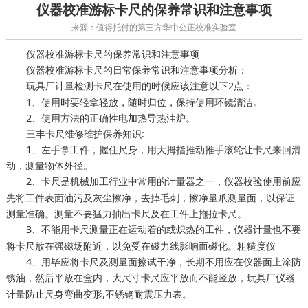
仪器校准游标卡尺的保养常识和注意事项
来源：值得托付的第三方华中公正校准实验室
仪器校准游标卡尺的保养常识和注意事项
仪器校准游标卡尺的日常保养常识和注意事项分析：
卡尺在使用的时候应该注意以下2点：
玩具厂计量检测
1、使用时要轻拿轻放，随时归位，保持使用环镜清洁。
2、使用方法的正确性电加热导热油炉。
三丰卡尺维修维护保养知识:
1、左手拿工件，握住尺身，用大拇指推动推手滚轮让卡尺来回滑
动，测量物体外径。
2、卡尺是机械加工行业中常用的计量器之一，
使用前应
仪器校验
先将工件表面油污及灰尘擦净，去掉毛刺，擦净量爪测量面，以保证
测量准确。测量不要猛力抽出卡尺及在工件上拖拉卡尺。
3、不能用卡尺测量正在运动着的或炽热的工件，
也不要
仪器计量
将卡尺放在强磁场附近，以免受在磁力线影响而磁化。粗糙度仪
4、用毕应将卡尺及测量面擦试干净，长期不用应在仪器面上涂防
锈油，然后平放在盒内，大尺寸卡尺应平放而不能竖放，
玩具厂仪器
防止尺身弯曲变形,不锈钢耐震压力表。
计量