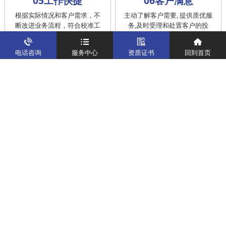
05工作快捷
06客户满意
根据实际情况和客户需求，不
主动了解客户需要, 提供质优服
断改进业务流程，符合校准工
务,及时受理和处置客户的投
作在服务的时间标准内完成
诉，提供快捷、方便的后续服
务
电话咨询
服务中心
资质证书
回到首页
仪器校准
实验室校准解决方案
制造仪器校准解决方案
计量校准实验室
关于我们
客户案例
新闻资讯
企业文化
八大优势
联系我们
地址：深圳市宝安区燕罗街道塘下涌社区洋涌工业路4号
运营地址：广东省东莞市南城区鸿福路中环财富广场7层716
版权所有：华中计量
粤ICP备19031793号-2
计量服务热线：
400-805-6188