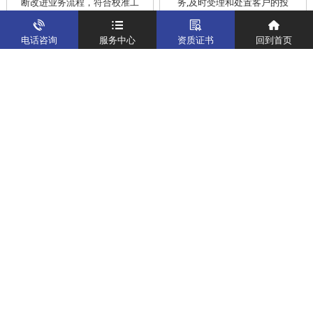
断改进业务流程，符合校准工
务,及时受理和处置客户的投
作在服务的时间标准内完成
诉，提供快捷、方便的后续服
务
电话咨询
服务中心
资质证书
回到首页
仪器校准
实验室校准解决方案
制造仪器校准解决方案
计量校准实验室
关于我们
客户案例
新闻资讯
企业文化
八大优势
联系我们
地址：深圳市宝安区燕罗街道塘下涌社区洋涌工业路4号
运营地址：广东省东莞市南城区鸿福路中环财富广场7层716
版权所有：华中计量
粤ICP备19031793号-2
计量服务热线：
400-805-6188