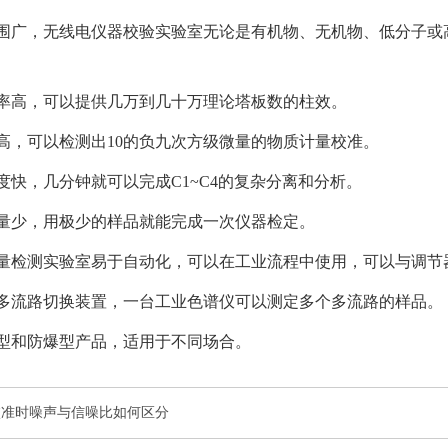
范围广，
无线电仪器校验实验室
无论是有机物、无机物、低分子或
效率高，可以提供几万到几十万理论塔板数的柱效。
度高，可以检测出10的负九次方级微量的物质
计量校准
。
速度快，几分钟就可以完成C1~C4的复杂分离和分析。
用量少，用极少的样品就能完成一次仪器检定。
量检测实验室
易于自动化，可以在工业流程中使用，可以与调节
有多流路切换装置，一台工业色谱仪可以测定多个多流路的样品。
般型和防爆型产品，适用于不同场合。
校准时噪声与信噪比如何区分