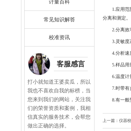
计量百科
1.应用
分离和测定。
常见知识解答
2.分离
校准资讯
3.灵敏
4.分析
客服感言
5.样品
6.
温度计
打小就知道王婆卖瓜，所以
7.时带
我也不喜欢自我的标榜，当
您来到我们的网站，关注我
8.有一
们的荣誉资质和案例，我相
信真实的服务技术，会帮您
上一篇：仪器
做出正确的选择。