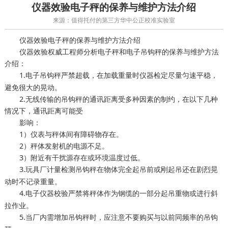
仪器效验电子秤的保养与维护方法介绍
来源：值得托付的第三方华中公正校准实验室
仪器效验电子秤的保养与维护方法介绍
仪器效验权威工程师分析电子秤和电子吊钩秤的保养与维护方法
介绍：
1.电子吊钩秤严禁超载，在加载重量时
尽量匀速平稳，
仪器检定
避免很大的晃动。
2.无线传输的吊钩秤的通讯距离受多种因素的制约，在以下几种
情况下，通讯距离可能受
影响：
1）仪表与秤体间有障碍物存在。
2）秤体发射机的电源不足。
3）附近有干扰源存在或环境温度过低。
3.
吊钩秤在物体完全起吊前或刚起吊还在剧烈晃
玩具厂计量检测
动时不记录重量。
4.
严禁将秤体作为钢缆的一部分起吊重物或进行斜
电子仪器校验
拉作业。
5.当厂内需增加吊钩秤时，应注意不要购买与以前同频率的吊钩