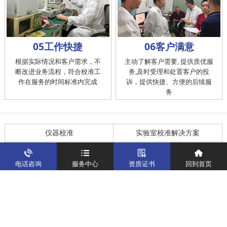
05工作快捷
06客户满意
根据实际情况和客户需求，不
主动了解客户需要, 提供质优服
断改进业务流程，符合校准工
务,及时受理和处置客户的投
作在服务的时间标准内完成
诉，提供快捷、方便的后续服
务
仪器校准
实验室校准解决方案
制造仪器校准解决方案
计量校准实验室
电话咨询
服务中心
资质证书
回到首页
关于我们
客户案例
新闻资讯
企业文化
八大优势
联系我们
地址：深圳市宝安区燕罗街道塘下涌社区洋涌工业路4号
运营地址：广东省东莞市南城区鸿福路中环财富广场7层716