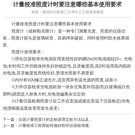
计量校准照度计时要注意哪些基本使用要求
来源：值得托付的第三方华中公正校准实验室
照度计时要注意哪些基本使用要求
计量校准
照度计（或称勒克斯计）是一种专门测量光度、亮度的仪器仪
表，照度计探头是玻璃材质，容易摔坏破损，同时使用时防水效果很
差。
照度计使用要求：
①
光电池应用直线性好的硒(Se)光电池或硅(Si）光电
理化仪器校准
池;长时间工作仍能保持良好的稳定性,且灵敏度高;高E时选用高内阻的
光电池,其灵敏度低而线性好,受强光照射不易受损
②内付有V(λ)修正滤光片,适宜用异色温光源的照度,误差小
③
光电池前加一块余弦角度补偿器(乳白玻璃或白色
力学仪器校准
塑料)原因是入射角大时,光电池偏离余弦定则
④计量仪器检测照度计应工作在室温或接近室温下
(光电
仪器检定
池漂移随温度改变而发生改变）
下一篇：仪器计量照度计的定标原理定标方法以及...
上一篇：计量校准工程师如何做好纺织仪器校准规...