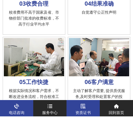
03收费合理
04结果准确
校准费用不高于国家及省、市
自觉遵守公正性声明
物价部门批准的收费标准，不
高于行业平均水平
05工作快捷
06客户满意
根据实际情况和客户需求，不
主动了解客户需要, 提供质优服
断改进业务流程，符合校准工
务,及时受理和处置客户的投
作在服务的时间标准内完成
诉，提供快捷、方便的后续服
务
电话咨询
服务中心
资质证书
回到首页
仪器校准
实验室校准解决方案