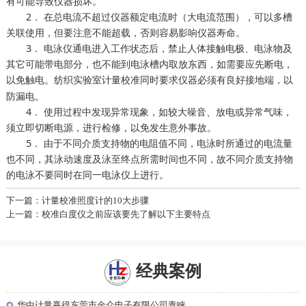
有可能导致仪器损坏。
2． 在总电流不超过仪器额定电流时（大电流范围），可以多槽
关联使用，但要注意不能超载，否则容易影响仪器寿命。
3． 电泳仪通电进入工作状态后，禁止人体接触电极、电泳物及
其它可能带电部分，也不能到电泳槽内取放东西，如需要应先断电，
以免触电。
同时要求仪器必须有良好接地端，以
纺织实验室计量校准
防漏电。
4． 使用过程中发现异常现象，如较大噪音、放电或异常气味，
须立即切断电源，进行检修，以免发生意外事故。
5． 由于不同介质支持物的电阻值不同，电泳时所通过的电流量
也不同，其泳动速度及泳至终点所需时间也不同，故不同介质支持物
的电泳不要同时在同一电泳仪上进行。
下一篇：计量校准照度计的10大步骤
上一篇：校准白度仪之前应该要先了解以下主要特点
经典案例
◎
华中计量赢得东莞市金众电子有限公司青睐