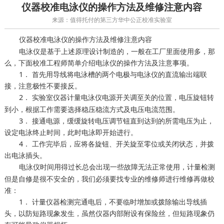
仪器校准电泳仪的操作方法及维修注意内容
来源：值得托付的第三方华中公正校准实验室
电泳仪的操作方法及维修注意内容
仪器校准
电泳仪是基于上述原理设计制造的，一般在工厂里面使用多，那
么，下面校准工程师简单介绍电泳仪的操作方法及注意事项。
1． 首先用导线将电泳槽的两个电极与电泳仪的直流输出端联
接，注意极性不要接反。
2．
电泳仪电源开关调至关的位置，电压旋钮转
实验室仪器计量
到小，根据工作需要选择稳压稳流方式及电压电流范围。
3． 接通电源，缓缓旋转电压调节钮直到达到的所需电压为止，
设定电泳终止时间，此时电泳即开始进行。
4． 工作完毕后，应将各旋钮、开关旋至零位或关闭状态，并拨
出电泳插头。
电泳仪时间用得过长总会出现一些故障无法正常使用，
计量检测
但是自修是很不安全的，我们必须要找专业的维修师进行维修再做校
准：
1． 计量仪器检测完通电后，不要临时增加或拨除输出导线插
头，以防短路现象发生，虽然仪器内部附设有保险丝，但短路现象仍