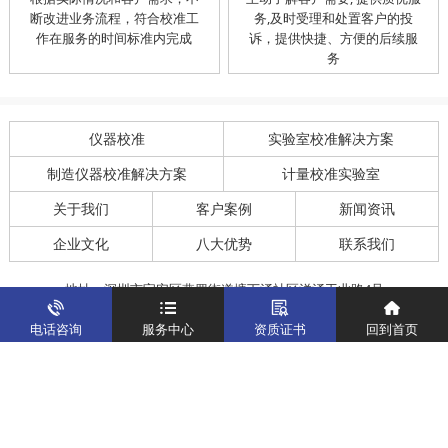
断改进业务流程，符合校准工
务,及时受理和处置客户的投
作在服务的时间标准内完成
诉，提供快捷、方便的后续服
务
仪器校准
实验室校准解决方案
制造仪器校准解决方案
计量校准实验室
关于我们
客户案例
新闻资讯
企业文化
八大优势
联系我们
地址：深圳市宝安区燕罗街道塘下涌社区洋涌工业路4号
运营地址：广东省东莞市南城区鸿福路中环财富广场7层716
电话咨询
服务中心
资质证书
回到首页
版权所有：华中计量
粤ICP备19031793号-2
计量服务热线：
400-805-6188