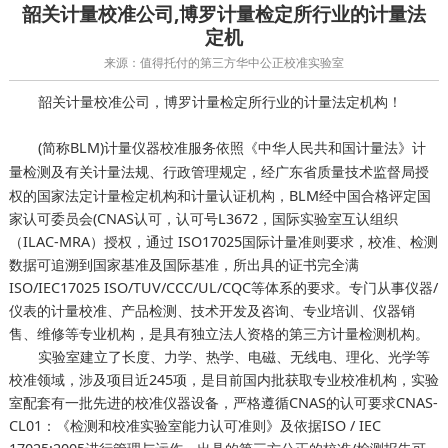
韶关计量校准公司,博罗计量检定所行业的计量法
定机
来源：值得托付的第三方华中公正校准实验室
韶关计量校准公司，博罗计量检定所行业的计量法定机构！
(简称BLM)计量仪器校准服务依照《中华人民共和国计量法》
计
及有关计量法规、行政管理规定，经广东省质量技术监督局授
量检测
权的国家法定计量检定机构和计量认证机构，BLM经中国合格评定国
家认可委员会(CNAS认可，认可号L3672，国际实验室互认组织
（ILAC-MRA）授权，通过 ISO17025国际计量准则要求，校准、检测
数据可追溯到国家基准及国际基准，所出具的证书完全满
ISO/IEC17025 ISO/TUV/CCC/UL/CQC等体系的要求。专门从事仪器/
仪表的计量校准、产品检测、技术开发及咨询、专业培训、仪器销
售、维修等专业机构，是具有独立法人资格的第三方计量检测机构。
实验室建立了长度、力学、热学、电磁、无线电、理化、光学等
校准领域，涉及项目近245项，是目前国内批获取专业校准机构，实验
室配套有一批先进的校准仪器设备，严格遵循CNAS的认可要求CNAS-
CL01：《检测和校准实验室能力认可准则》及依据ISO / IEC