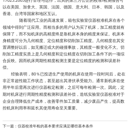
17025:2005进行管理与运作，出具的第三方公正的校准/检测报告可
以在美国、加拿大、英国、法国、德国、意大利、日本、韩国，以及
香港、台湾等国家和地区互认。
随着现代工业的高速发展，
机床在各个
箱包实验室仪器校准
领域中得到广泛应用。而相当多的用户认为买了机床，加工精度就有
保障了，而不知机床的高精度终是靠机床本身的精度来保证。机床本
身精度可分为几何精度、定位精度和切削加工精度。几何精度在其安
置调整好以后，如无搬迁或大的碰撞事故，其精度一般变化不大。切
削加工精度实质上是几何精度和定位精度在切削加工条件下的一项综
合反映。因而机床周期性精度检测主要是定位精度的检测和误差补
偿。
经验表明，80％已投进生产使用的机床在使用一段时间后，处在
非正常超性能工作状态，甚至超出其潜伏承受能力。通常新机床在使
用半年后需再次进行
检测，之后可每年检测一次。因此，定
仪器检定
期对机床进行周期性精度检测和误差补偿，
对于
造纸实验室仪器校准
企业合理降低生产成本，改善零件加工质量，减少废品产生，提高数
控机床利用率和延长其使用寿命至关重要。
下一篇：仪器校准年检的基本要求应满足哪些基本条件