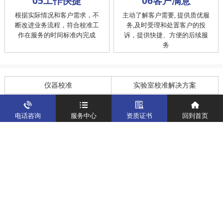
05工作快捷
06客户满意
根据实际情况和客户需求，不
主动了解客户需要, 提供质优服
断改进业务流程，符合校准工
务,及时受理和处置客户的投
作在服务的时间标准内完成
诉，提供快捷、方便的后续服
务
仪器校准
实验室校准解决方案
制造仪器校准解决方案
计量校准实验室
电话咨询
服务中心
资质证书
回到首页
关于我们
客户案例
新闻资讯
企业文化
八大优势
联系我们
地址：深圳市宝安区燕罗街道塘下涌社区洋涌工业路4号
运营地址：广东省东莞市南城区鸿福路中环财富广场7层716
版权所有：华中计量
粤ICP备19031793号-2
计量服务热线：
400-805-6188