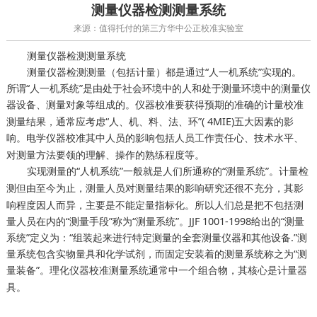
测量仪器检测测量系统
来源：值得托付的第三方华中公正校准实验室
测量仪器检测测量系统
测量仪器检测测量（包括计量）都是通过“人一机系统”实现的。
所谓“人一机系统”是由处于社会环境中的人和处于测量环境中的测量仪
器设备、测量对象等组成的。
要获得预期的准确的计量校准
仪器校准
测量结果，通常应考虑“人、机、料、法、环”( 4MIE)五大因素的影
响。
其中人员的影响包括人员工作责任心、技术水平、
电学仪器校准
对测量方法要领的理解、操作的熟练程度等。
实现测量的“人机系统”一般就是人们所通称的“测量系统”。
计量检
但由至今为止，测量人员对测量结果的影响研究还很不充分，其影
测
响程度因人而异，主要是不能定量指标化。所以人们总是把不包括测
量人员在内的“测量手段”称为“测量系统”。JJF 1001-1998给出的“测量
系统”定义为：“组装起来进行特定测量的全套测量仪器和其他设备.”测
量系统包含实物量具和化学试剂，而固定安装着的测量系统称之为“测
量装备”。
测量系统通常中一个组合物，其核心是计量器
理化仪器校准
具。