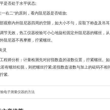
天平是否处于水平状态;
左一右二”的原则，看内阻尼器是否错放;
部观察内外阻尼器四周的空隙，如大小不匀，应取下称盘及吊耳
调节无效，
热工仪器校验
可小心地旋松固定外阻尼器的螺丝，从
内外阻尼器不再摩擦，拧紧螺丝。
盘失灵
工程师分析：
计量检测
先对好指数盘的读数位置，拧紧螺丝。如
;若有螺丝松脱，则把螺丝拧紧;若指数盘读数与加上的砝码不
拧紧.
校验电子测量仪器的方法