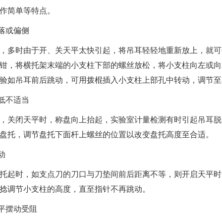
作简单等特点。
耳脱落或偏侧
，多时由于开、关天平太快引起，将吊耳轻轻地重新放上，就可
钳，将横托架末端的小支柱下部的螺丝放松，将小支柱向左或向
验
如吊耳前后跳动，可用拨棍插入小支柱上部孔中转动，调节至
托高低不适当
，关闭天平时，称盘向上抬起，
实验室计量检测
有时引起吊耳脱
出盘托，调节盘托下面杆上螺丝的位置以改变盘托高度至合
针跳动
托起时，如支点刀的刀口与刀垫间前后距离不等，则开启天平时
手捻调节小支柱的高度，直至指针不再跳动。
子天平摆动受阻