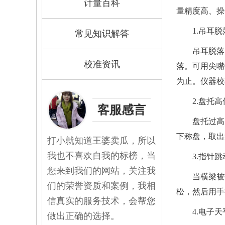
计量百科
量精度高、操
1.吊
常见知识解答
吊耳脱落
校准资讯
落。可用尖嘴
为止。
仪器校
2.盘
客服感言
盘托过高
下称盘，取
打小就知道王婆卖瓜，所以
我也不喜欢自我的标榜，当
3.指
您来到我们的网站，关注我
当横梁被
们的荣誉资质和案例，我相
松，然后用
信真实的服务技术，会帮您
4.电
做出正确的选择。