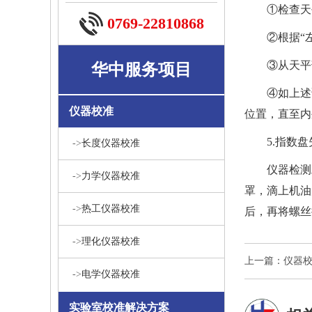
①检查
0769-22810868
②根据“
③从天平
华中服务项目
④如上述
仪器校准
位置，直至
5.指数
->
长度仪器校准
仪器检测
->
力学仪器校准
罩，滴上机油
->
热工仪器校准
后，再将螺丝
->
理化仪器校准
上一篇：仪器
->
电学仪器校准
实验室校准解决方案