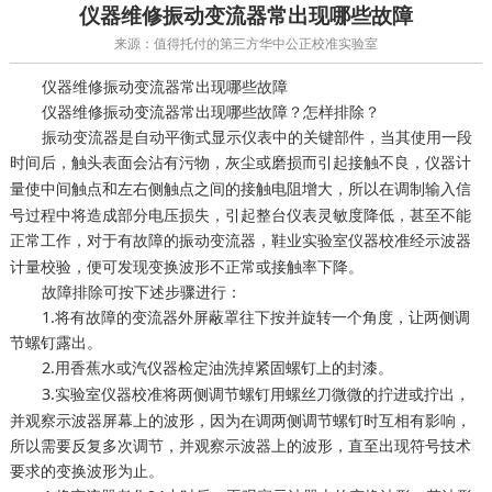
仪器维修振动变流器常出现哪些故障
来源：值得托付的第三方华中公正校准实验室
仪器维修振动变流器常出现哪些故障
仪器维修振动变流器常出现哪些故障？怎样排除？
振动变流器是自动平衡式显示仪表中的关键部件，当其使用一段
时间后，触头表面会沾有污物，灰尘或磨损而引起接触不良，
仪器计
使中间触点和左右侧触点之间的接触电阻增大，所以在调制输入信
量
号过程中将造成部分电压损失，引起整台仪表灵敏度降低，甚至不能
正常工作，对于有故障的振动变流器，
经示波器
鞋业实验室仪器校准
计量校验，便可发现变换波形不正常或接触率下降。
故障排除可按下述步骤进行：
1.将有故障的变流器外屏蔽罩往下按并旋转一个角度，让两侧调
节螺钉露出。
2.用香蕉水或汽
油洗掉紧固螺钉上的封漆。
仪器检定
3.
将两侧调节螺钉用螺丝刀微微的拧进或拧出，
实验室仪器校准
并观察示波器屏幕上的波形，因为在调两侧调节螺钉时互相有影响，
所以需要反复多次调节，并观察示波器上的波形，直至出现符号技术
要求的变换波形为止。