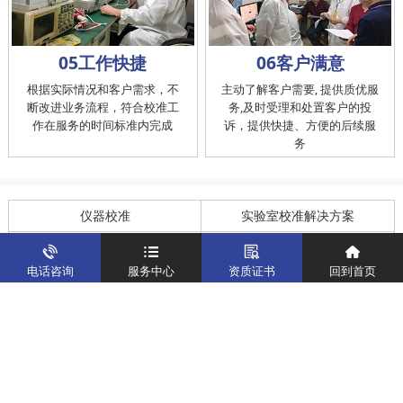
05工作快捷
06客户满意
根据实际情况和客户需求，不
主动了解客户需要, 提供质优服
断改进业务流程，符合校准工
务,及时受理和处置客户的投
作在服务的时间标准内完成
诉，提供快捷、方便的后续服
务
仪器校准
实验室校准解决方案
制造仪器校准解决方案
计量校准实验室
电话咨询
服务中心
资质证书
回到首页
关于我们
客户案例
新闻资讯
企业文化
八大优势
联系我们
地址：深圳市宝安区燕罗街道塘下涌社区洋涌工业路4号
运营地址：广东省东莞市南城区鸿福路中环财富广场7层716
版权所有：华中计量
粤ICP备19031793号-2