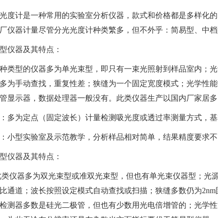
光度计是一种常用的实验室分析仪器，款式和价格都是多样化的
厂仪器计量
尽管分光光度计种类繁多，但不外乎：简易型、中档
型仪器及其特点：
种类型的仪器多为单光束型，即只有一束光照射到样品室内；光
多为手动查找，重复性差；狭缝为一个固定宽度模式；光学性能
管显示器，数据处理器一般没有。此类仪器生产以国内厂家居多
：多为定点（固定波长）
计量检测
吸光度或透过率测量方式，基
：小型实验室及示范教学，分析样品相对简单，结果精度要求不
型仪器及其特点：
此类仪器多为双光束型或准双光束型，但也有单光束仪器型；光
比通道；波长按照设定模式自动查找或扫描；狭缝多数仍为2nm固
检测器多数是硅光二极管，但也有少数用光电倍增管的；光学性