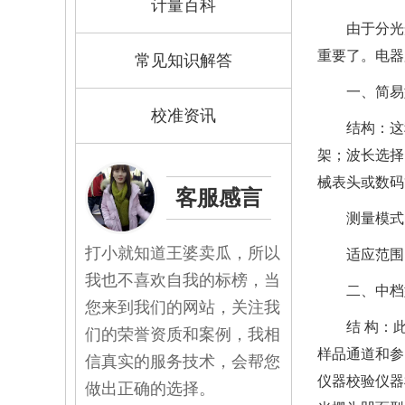
计量百科
由于分光
重要了。
电器
常见知识解答
一、简易
校准资讯
结构：这
架；波长选择
械表头或数码
客服感言
测量模式
打小就知道王婆卖瓜，所以
适应范围
我也不喜欢自我的标榜，当
二、中档
您来到我们的网站，关注我
结 构：
们的荣誉资质和案例，我相
样品通道和参
信真实的服务技术，会帮您
仪器校验
仪器
做出正确的选择。