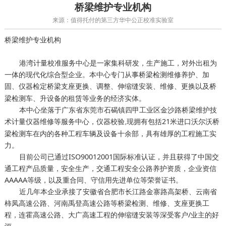
桥梁维护专业机构
来源：值得托付的第三方华中公正校准实验室
桥梁维护专业机构
港湾计量校准服务中心是一家集科研发，生产施工，对外出租为
一体的现代化综合型企业。本中心专门从事桥梁检测维修养护、加
固、
桥梁支座更换、调整、伸缩缝安装、维修、更换以及桥
仪器检定
梁检测车、升设备的租赁等业务的经济实体。
本中心坐落于广东省东莞市石碣镇四甲工业区金沙路桥梁维护技
术计量仪器维修等服务中心，
现拥有包括21米进口沃尔沃桥
仪器校验
,
梁检测车在内的各种工程车辆及设备十余部，具有雄厚的工程施工实
力。
目前公司已通过ISO90012001国际标准认证，并且获得了中国交
通工程产品质量，安全生产，交通工程安全公路养护资质，企业资信
AAAAA等级，以及重合同、守信用先进单位等荣誉证书。
近几年本企业承接了安徽省合肥市长江路金寨路高架桥、云南省
柿凤高速公路、河南禹登高速公路等桥梁检测、维修、支座更换工
程，连霍高速公路、大广高速工程的伸缩缝安装等深受客户/业主的好