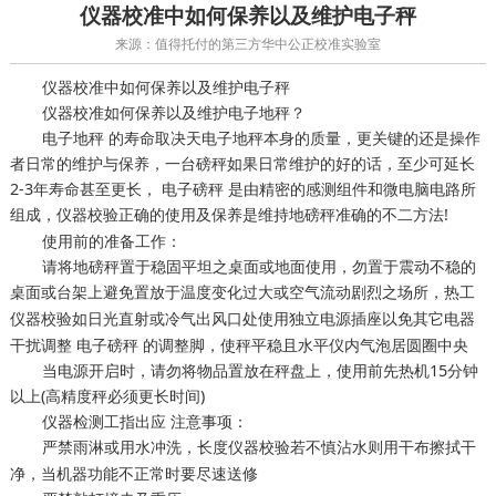
仪器校准中如何保养以及维护电子秤
来源：值得托付的第三方华中公正校准实验室
仪器校准中如何保养以及维护电子秤
仪器校准如何保养以及维护电子地秤？
电子地秤 的寿命取决天电子地秤本身的质量，更关键的还是操作
者日常的维护与保养，一台磅秤如果日常维护的好的话，至少可延长
2-3年寿命甚至更长， 电子磅秤 是由精密的感测组件和微电脑电路所
组成，
正确的使用及保养是维持地磅秤准确的不二方法!
仪器校验
使用前的准备工作：
请将地磅秤置于稳固平坦之桌面或地面使用，勿置于震动不稳的
桌面或台架上避免置放于温度变化过大或空气流动剧烈之场所，
热工
如日光直射或冷气出风口处使用独立电源插座以免其它电器
仪器校验
干扰调整 电子磅秤 的调整脚，使秤平稳且水平仪内气泡居圆圈中央
当电源开启时，请勿将物品置放在秤盘上，使用前先热机15分钟
以上(高精度秤必须更长时间)
仪器检测工指出应 注意事项：
严禁雨淋或用水冲洗，
若不慎沾水则用干布擦拭干
长度仪器校验
净，当机器功能不正常时要尽速送修