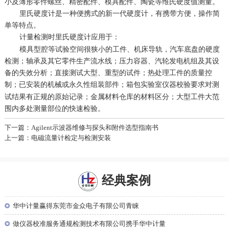
小及薄形零件螺丝、精密配件、模具配件、陶瓷等维氏硬度值测量。
里氏硬度计是一种便携式的新一代硬度计，有携带方便，操作简
单等特点。
时里氏硬度计应用于：
计量检测
模具型腔等试验空间很狭小的工件、机床导轨，汽车底盘的硬度
检测；轴承及其它零件生产流水线；压力容器、汽轮发电机组及其设
备的失效分析；直接测试大型、重型的试件；热处理工件的质量控
制；已安装的机械或永久性组装部件；
要求对测
箱包实验室仪器校验
试结果有正规的原始记录；金属材料仓库的材料区分；大型工件大范
围内多处测量部位的快速检验。
下一篇：Agilent示波器维修与探头和附件选型指南书
上一篇：电磁流量计检定与检测安装
经典案例
◎
华中计量赢得东莞市金众电子有限公司青睐
◎
做仪器校准服务通规检测技术有限公司携手华中计量