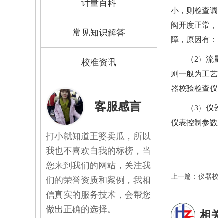
计量百科
小，则检查调
阀开度正常，
常见知识解答
障，原因有：
（2）流
校准资讯
则一般为工艺
器校验
检查仪
客服感言
（3）仪
仪表控制参数
打小就知道王婆卖瓜，所以
我也不喜欢自我的标榜，当
您来到我们的网站，关注我
上一篇：仪器校
们的荣誉资质和案例，我相
信真实的服务技术，会帮您
做出正确的选择。
相