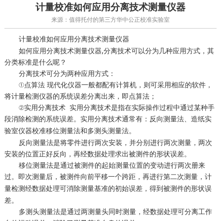
计量校准如何应用分离技术测量仪器
来源：值得托付的第三方华中公正校准实验室
如何应用分离技术测量仪器
计量校准
如何应用分离技术测量仪器,分离技术可以分为几种应用方式，其
分类标准是什么呢？
分离技术可分为两种应用方式：
①点算法 现代化仪器一般都配有计算机，则可采用相应的软件，
将计量检测仪器的系统误差分离出来，即点算法；
②实用分离技术 实用分离技术是指在实际操作过程中通过某种手
段消除检测的系统误差。实用分离技术通常有：反向测量法、
造纸实
移位测量法和多测头测量法。
验室仪器校准
反向测量法是将零件进行两次安装，并分别进行两次测量，两次
安装的位置正好反向，再经数据处理求出被测件的形状误差。
移位测量法是通过被测件的起始测量位置的变动进行两次册来
过。即次测量后，被测件向前平移一个跨距，再进行第二次测量，
计
经数据处理可消除测量基准的初始误差，得到被测件的形状误
量检测
差。
多测头测量法是通过两测量头同时测量，经数据处理可分离工作