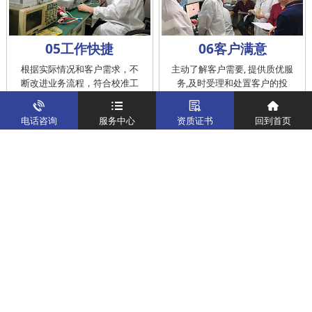
05工作快捷
06客户满意
根据实际情况和客户需求，不
主动了解客户需要, 提供质优服
断改进业务流程，符合校准工
务,及时受理和处置客户的投
作在服务的时间标准内完成
诉，提供快捷、方便的后续服
务
电话咨询
服务中心
资质证书
回到首页
仪器校准
实验室校准解决方案
制造仪器校准解决方案
计量校准实验室
关于我们
客户案例
新闻资讯
企业文化
八大优势
联系我们
地址：深圳市宝安区燕罗街道塘下涌社区洋涌工业路4号
运营地址：广东省东莞市南城区鸿福路中环财富广场7层716
版权所有：华中计量
粤ICP备19031793号-2