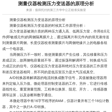
测量仪器检测压力变送器的原理分析
来源：值得托付的第三方华中公正校准实验室
测量仪器检测压力变送器的原理分析
测量仪器检测压力变送器的时候其工作原理分析：
压力变送器被测介质的两种压力通入高、低两压力室，作用在δ元
件(即敏感元件)的两侧隔离膜片上，通过隔离片和元件内的填充液传送
到测量膜片两侧。
测量膜片与两侧绝缘片上的电极各组
长度仪器校准
成一个电容器。
当两侧压力不一致时，致使测量膜片产生位移，其位移量和压力
差成正比，故两侧电容量就不等，通过振荡和解调环节，转换成与压
力成正比的信号。
压力变送器和绝对压力变送器的工作原理
仪器检定
和差压变送器相同，所不同的是低压室压力是大气压或真空。
A/D转换器将解调器的电流转换成数字信号，其值被微处理器用
来判定输入压力值。微处理器控制变送器的工作。另外，它进行传感
器线性化。重置测量范围。工程单位换算、阻尼、开方，，传感器微
调等运算，以及诊断和数字通信。
本微处理器中有16字节程序的RAM，
并有三个16位计数
仪器计量
器，其中之一执行A /D转换。