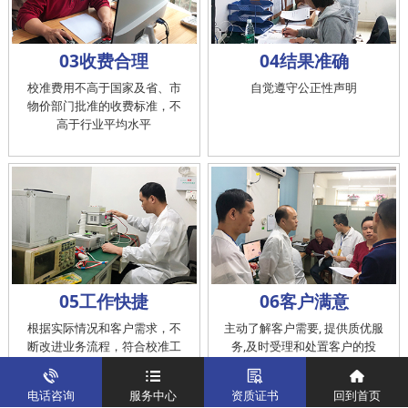
03收费合理
04结果准确
校准费用不高于国家及省、市
自觉遵守公正性声明
物价部门批准的收费标准，不
高于行业平均水平
05工作快捷
06客户满意
根据实际情况和客户需求，不
主动了解客户需要, 提供质优服
断改进业务流程，符合校准工
务,及时受理和处置客户的投
作在服务的时间标准内完成
诉，提供快捷、方便的后续服
务
电话咨询
服务中心
资质证书
回到首页