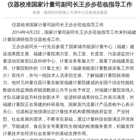
仪器校准国家计量司副司长王步步莅临指导工作
来源：值得托付的第三方华中公正校准实验室
国家计量司副司长王步步莅临指导工作
仪器校准
2014年4月2日，国家计量司副司长王步步莅临指导工作来到福建
计量院调研指导仪器校准工作。
王步步副司长一行先后参观了国家城市能源计量中心（福建）建
设成果图文展、福建计量院测力室、热工室、长度室、污染源监控计
量流动实验室以及科研中心、计量业务客服大厅，观看了由福建质监
局、计量院制作的《计量之光》和《福建省能源计量数据采集工作简
介》宣传片，并与一线技术人员亲切交谈、了解福建计量院校准能
力。他对
福建计量院建成的全国个综合性能耗
几何量仪器计量实验室
数据在线监测政府能源数据公共平台给予肯定，对福建计量院加强人
才队伍建设提升科技创新水平、促进科研成果转化工作表示满意，对
福建计量院正在筹建的科研基地、国家蒸汽流量计产品质检中心表示
关心。
他强调法定计量技术机构要围绕政府监管、产业转
仪器检定
型、社会发展的需求，不断夯实基础，通过计量科技创新满足环境保
护、节能减排、食品安全等重要民生领域的检测服务要求，积极发挥
计量技术在经济社会发展中的基础支撑作用。