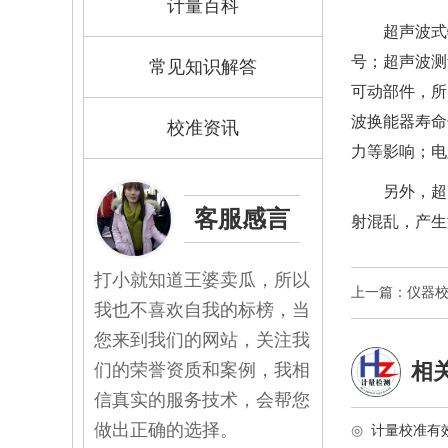
计量百科
超声波式
号；超声波测
常见知识解答
可动部件，所
波换能器寿命
校准资讯
力等影响；电
另外，超
客服感言
射混乱，产生
打小就知道王婆卖瓜，所以
上一篇：仪器
我也不喜欢自我的标榜，当
您来到我们的网站，关注我
相
们的荣誉资质和案例，我相
信真实的服务技术，会帮您
做出正确的选择。
◎
计量校准有