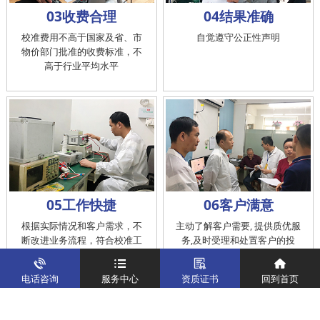
03收费合理
04结果准确
校准费用不高于国家及省、市
自觉遵守公正性声明
物价部门批准的收费标准，不
高于行业平均水平
05工作快捷
06客户满意
根据实际情况和客户需求，不
主动了解客户需要, 提供质优服
断改进业务流程，符合校准工
务,及时受理和处置客户的投
作在服务的时间标准内完成
诉，提供快捷、方便的后续服
务
电话咨询
服务中心
资质证书
回到首页