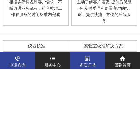
根据实际情况和客户需求，不
主动了解客户需要, 提供质优服
断改进业务流程，符合校准工
务,及时受理和处置客户的投
作在服务的时间标准内完成
诉，提供快捷、方便的后续服
务
仪器校准
实验室校准解决方案
制造仪器校准解决方案
计量校准实验室
电话咨询
服务中心
资质证书
回到首页
关于我们
客户案例
新闻资讯
企业文化
八大优势
联系我们
地址：深圳市宝安区燕罗街道塘下涌社区洋涌工业路4号
运营地址：广东省东莞市南城区鸿福路中环财富广场7层716
版权所有：华中计量
粤ICP备19031793号-2
计量服务热线：
400-805-6188