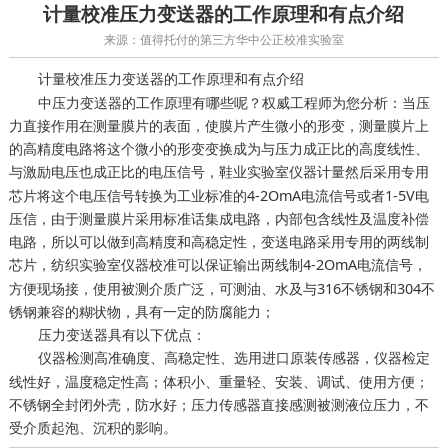
计量校准压力变送器的工作原理和有点介绍
来源：值得托付的第三方华中公正校准实验室
压力变送器的工作原理和有点介绍
计量校准
中压力变送器的工作原理有哪些呢？权威工程师为您分析：当压
力直接作用在测量膜片的表面，使膜片产生微小的形变，测量膜片上
的高精度电路将这个微小的形变变换成为与压力成正比的高度线性、
与激励电压也成正比的电压信号，
然后采用专用
鞋业实验室仪器计量
芯片将这个电压信号转换为工业标准的4-2OmA电流信号或者1-5V电
压信，由于测量膜片采用标准话集成电路，内部包含线性及温度补偿
电路，所以可以做到高精度和高稳定性，变送电路采用专用的两线制
芯片，
可以保证输出两线制4-2OmA电流信号，
纺织实验室仪器校准
方便现场接，使用被测介质广泛，可测油、水及与316不锈钢和304不
锈钢兼容的糊状物，具有一定的防腐能力；
压力变送器具有以下优点：
仪器检测高准确度、高稳定性、选用进口原装传感器，
仪器检定
线性好，温度稳定性高；体积小、重量轻、安装、调试、使用方便；
不锈钢全封闭外壳，防水好；压力传感器直接感测被测液位压力，不
受介质起泡、沉积的影响。