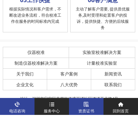
根据实际情况和客户需求，不
主动了解客户需要, 提供质优服
断改进业务流程，符合校准工
务,及时受理和处置客户的投
作在服务的时间标准内完成
诉，提供快捷、方便的后续服
务
仪器校准
实验室校准解决方案
制造仪器校准解决方案
计量校准实验室
关于我们
客户案例
新闻资讯
企业文化
八大优势
联系我们
地址：深圳市宝安区燕罗街道塘下涌社区洋涌工业路4号
运营地址：广东省东莞市南城区鸿福路中环财富广场7层716
电话咨询
服务中心
资质证书
回到首页
版权所有：华中计量
粤ICP备19031793号-2
计量服务热线：
400-805-6188