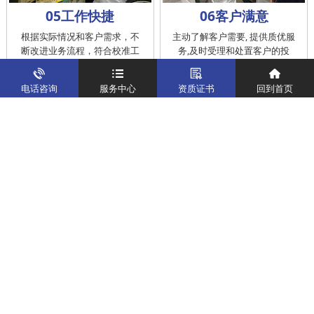
05工作快捷
06客户满意
根据实际情况和客户需求，不
主动了解客户需要, 提供质优服
断改进业务流程，符合校准工
务,及时受理和处置客户的投
作在服务的时间标准内完成
诉，提供快捷、方便的后续服
务
电话咨询
服务中心
资质证书
回到首页
仪器校准
实验室校准解决方案
制造仪器校准解决方案
计量校准实验室
关于我们
客户案例
新闻资讯
企业文化
八大优势
联系我们
地址：深圳市宝安区燕罗街道塘下涌社区洋涌工业路4号
运营地址：广东省东莞市南城区鸿福路中环财富广场7层716
版权所有：华中计量
粤ICP备19031793号-2
计量服务热线：
400-805-6188