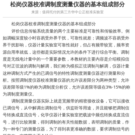
松岗仪器校准调制度测量仪器的基本组成部分
来源：值得托付的第三方华中公正校准实验室
松岗
调制度测量仪器的基本组成部分
仪器校准
评价信息传输系统质量的两个主要标准是可靠性和传输效率。例
如调幅深度较小时容易受外界干扰，可靠性就差；调频波不容易受外
界干扰影响，
可靠性就好，但占有频带较宽，频率资
仪器计量实验室
源自用率就低，这些都是实际情况允许的条件下进行综合平衡。调制
度是无线电计量中的一个重要参数，本教材的主要内容是介绍模拟信
号对正弦波的调制与解调，我们称为模拟正弦调制与解调，
仪器计量
这种调制方式产生的已调信号的特性调制度测量仪器进行测量和分
析。按照调制度仪器校准测量仪器的允许误差限分为两种类型，允许
误差限等级1%的称为调制度分析仪，允许误差限等级在3%-15%的称
为调制度测量仪。
调制度测量仪器实际上就是宽频带的精密接收设备，它可以接收
已调信号，从中解调出调制信号，供监听等用途，并且能够把调制信
号转换成直流信号，
把载波中频也转换成直流信
化学仪器计量实验室
号，进行比较测量，得到调制的有关性能数据，表明调制的质量，作
为一种专门的测量仪器，为了得到表更准确的数据，要求调制信号的