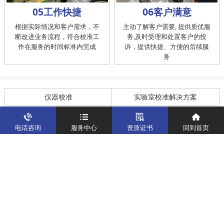
05工作快捷
06客户满意
根据实际情况和客户需求，不
主动了解客户需要, 提供质优服
断改进业务流程，符合校准工
务,及时受理和处置客户的投
作在服务的时间标准内完成
诉，提供快捷、方便的后续服
务
仪器校准
实验室校准解决方案
制造仪器校准解决方案
计量校准实验室
电话咨询
服务中心
资质证书
回到首页
关于我们
客户案例
新闻资讯
企业文化
八大优势
联系我们
地址：深圳市宝安区燕罗街道塘下涌社区洋涌工业路4号
运营地址：广东省东莞市南城区鸿福路中环财富广场7层716
版权所有：华中计量
粤ICP备19031793号-2
计量服务热线：
400-805-6188