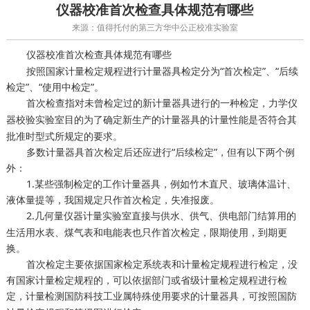
仪器校准首次检查具体规范有哪些
来源：值得托付的第三方华中公正校准实验室
首次检查具体规范有哪些
仪器校准
按照国家计量检定规程进行计量器具检定分为“首次检定”、“后续
检定”、“使用中检定”。
首次检查指对未曾检定过的新计量器具进行的一种检定，
力学仪
目的为了确定新生产的计量器具的计量性能是否符合其
器校验实验室
批准时型式所规定的要求。
多数计量器具首次检定后还应进行“后续检定”，但有以下两个例
外：
1.某些强制检定的工作计量器具，例如竹木直尺、玻璃体温计、
液体量提等，我国规定只作首次检定，失准报废。
2.
直接与供水、供气、供电部门结算用的
几何量仪器计量实验室
生活用水表、煤气表和电能表也只作首次检定，限期使用，到期更
换。
首次检定主要依据国家检定系统表和计量检定规程进行检定，没
有国家计量检定规程的，可以依据部门或省级计量检定规程进行检
定，
国防科技工业属特殊使用要求的计量器具，可按照国防
计量检测