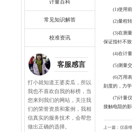
计量百科
(1)使
常见知识解答
(2)量
(3)在
校准资讯
保证指针不致
(4)在
客服感言
(5)测
(6)万
打小就知道王婆卖瓜，所以
刻度的，
力学
我也不喜欢自我的标榜，当
(7)计
您来到我们的网站，关注我
接触电阻的影
们的荣誉资质和案例，我相
信真实的服务技术，会帮您
做出正确的选择。
上一篇：仪器