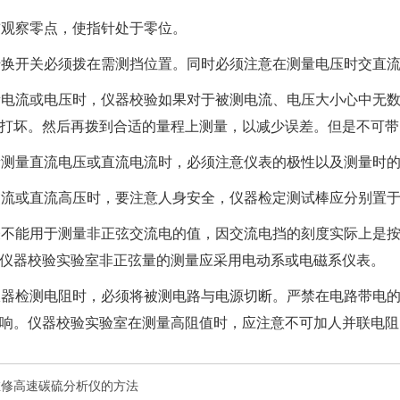
用前观察零点，使指针处于零位。
程转换开关必须拨在需测挡位置。同时必须注意在测量电压时交直
测量电流或电压时，
仪器校验
如果对于被测电流、电压大小心中无
打坏。然后再拨到合适的量程上测量，以减少误差。但是不可带
计量测量直流电压或直流电流时，必须注意仪表的极性以及测量时
量交流或直流高压时，要注意人身安全，
仪器检定
测试棒应分别置
用表不能用于测量非正弦交流电的值，因交流电挡的刻度实际上是
仪器校验实验室
非正弦量的测量应采用电动系或电磁系仪表。
量仪器检测电阻时，必须将被测电路与电源切断。严禁在电路带电
响。
仪器校验实验室
在测量高阻值时，应注意不可加人并联电阻
维修高速碳硫分析仪的方法