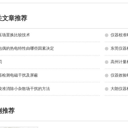
关文章推荐
压场置换比较技术
◎
仪器校准
电偶的热电特性由哪些因素决定
◎
东莞仪器
罚
◎
高州计量
器检测电磁干扰及屏蔽
◎
仪器效验
校准消除小杂散场干扰的方法
◎
大朗仪器
例推荐