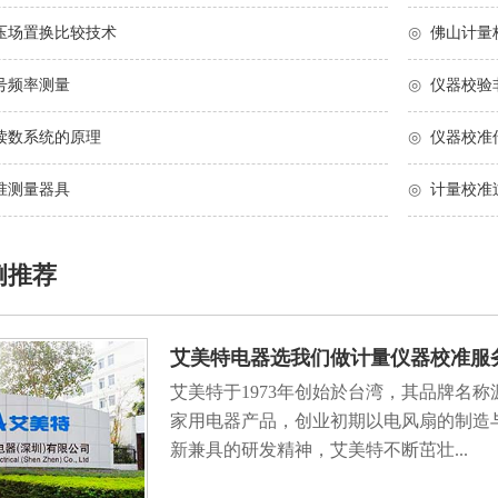
压场置换比较技术
◎
佛山计量
号频率测量
◎
仪器校验
读数系统的原理
◎
仪器校准
准测量器具
◎
计量校准
例推荐
艾美特电器选我们做计量仪器校准服
艾美特于1973年创始於台湾，其品牌名称源
家用电器产品，创业初期以电风扇的制造
新兼具的研发精神，艾美特不断茁壮...