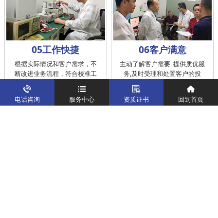
05工作快捷
06客户满意
根据实际情况和客户需求，不
主动了解客户需要, 提供质优服
断改进业务流程，符合校准工
务,及时受理和处置客户的投
作在服务的时间标准内完成
诉，提供快捷、方便的后续服
务
电话咨询
服务中心
资质证书
回到首页
仪器校准
实验室校准解决方案
制造仪器校准解决方案
计量校准实验室
关于我们
客户案例
新闻资讯
企业文化
八大优势
联系我们
地址：深圳市宝安区燕罗街道塘下涌社区洋涌工业路4号
运营地址：广东省东莞市南城区鸿福路中环财富广场7层716