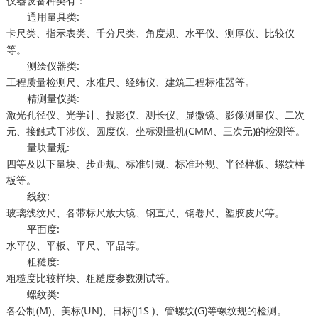
仪器设备种类有：
通用量具类:
卡尺类、指示表类、千分尺类、角度规、水平仪、测厚仪、比较仪
等。
测绘仪器类:
工程质量检测尺、水准尺、经纬仪、建筑工程标准器等。
精测量仪类:
激光孔径仪、光学计、投影仪、测长仪、显微镜、影像测量仪、二次
元、接触式干涉仪、圆度仪、坐标测量机(CMM、三次元)的检测等。
量块量规:
四等及以下量块、步距规、标准针规、标准环规、半径样板、螺纹样
板等。
线纹:
玻璃线纹尺、各带标尺放大镜、钢直尺、钢卷尺、塑胶皮尺等。
平面度:
水平仪、平板、平尺、平晶等。
粗糙度:
粗糙度比较样块、粗糙度参数测试等。
螺纹类:
各公制(M)、美标(UN)、日标(J1S )、管螺纹(G)等螺纹规的检测。