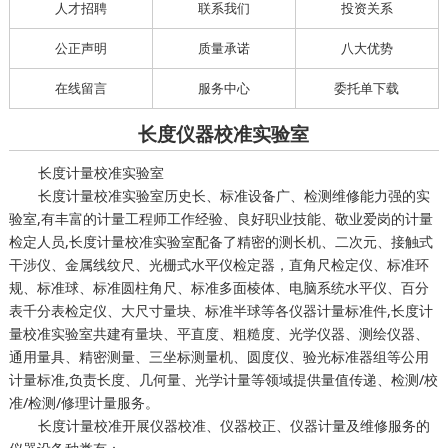
人才招聘
联系我们
投资关系
公正声明
质量承诺
八大优势
在线留言
服务中心
委托单下载
长度仪器校准实验室
长度计量校准实验室
长度计量校准实验室历史长、标准设备广、检测维修能力强的实
验室,有丰富的计量工程师工作经验、良好职业技能、敬业爱岗的计量
检定人员,长度计量校准实验室配备了精密的测长机、二次元、接触式
干涉仪、金属线纹尺、光栅式水平仪检定器，直角尺检定仪、标准环
规、标准球、标准圆柱角尺、标准多面棱体、电脑系统水平仪、百分
表千分表检定仪、大尺寸量块、标准半球等各仪器计量标准件,长度计
量校准实验室共建有量块、平直度、粗糙度、光学仪器、测绘仪器、
通用量具、精密测量、三坐标测量机、圆度仪、验光标准器组等公用
计量标准,负责长度、几何量、光学计量等领域提供量值传递、检测/校
准/检测/修理计量服务。
长度计量校准开展仪器校准、仪器校正、仪器计量及维修服务的