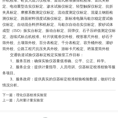
拌机校准、砼贯入阻力仪校准、震击式标准振筛机校准、雷氏夹标
定、电动重型击实仪标定、渗水试验仪标定、轻型触探仪标定、抗折
夹具标定、摩擦系数测定仪标定、流动度测定仪标定、混凝土钢筋检
测仪标定、路面材料强度试验仪标定、新标准电脑马歇尔稳定度试验
仪标定、自动混合料拌和机标定、马歇尔自动击实仪标定、胶砂试体
成型（ISO）振实台标定、振动台标定、回弹仪、石子压碎值测定仪标
定、连续式标点机校准、针片状规准仪外校、楔形塞尺外校、砂石子
筛外校、土壤筛外校、百分表检定、千分表检定、容升桶外校、灌砂
筒外校、公路工程尺抗压夹具外校、游标卡尺检定、坍落度筒外校
交通轨道试验仪器标定检定实验室工作目标：
1、服务百姓：确保实验仪器量值准确、公平、公正、科学。
2、服务企业：提供计量指导、人员培训、仪器标定校准校验等服
务项目。
3、服务政府：提供真实的仪器标定校准校验检验数据，做好行业
情况分析。
下一篇：理化仪器校准实验室
上一篇：几何量计量实验室