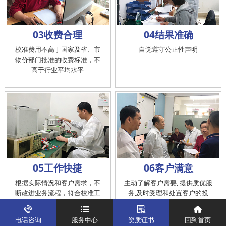
03收费合理
04结果准确
校准费用不高于国家及省、市
自觉遵守公正性声明
物价部门批准的收费标准，不
高于行业平均水平
05工作快捷
06客户满意
根据实际情况和客户需求，不
主动了解客户需要, 提供质优服
断改进业务流程，符合校准工
务,及时受理和处置客户的投
作在服务的时间标准内完成
诉，提供快捷、方便的后续服
务
电话咨询
服务中心
资质证书
回到首页