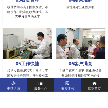
校准费用不高于国家及省、市
自觉遵守公正性声明
物价部门批准的收费标准，不
高于行业平均水平
05工作快捷
06客户满意
根据实际情况和客户需求，不
主动了解客户需要, 提供质优服
断改进业务流程，符合校准工
务,及时受理和处置客户的投
作在服务的时间标准内完成
诉，提供快捷、方便的后续服
务
电话咨询
服务中心
资质证书
回到首页
仪器校准
实验室校准解决方案