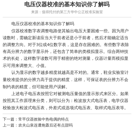
电压仪器校准的基本知识你了解吗
来源：值得托付的第三方华中公正校准实验室
电压
的基本知识你了解吗
仪器校准
仪器校准数字表调整电路使其输出电压大要困难一些。因为用户
读数时，需确定新读应当大于前者还是小于前者，然后才能确定适当
的调整方向。对于3位或4位数字表，这是存在困难的。有些数字表除
有高分辨力的数字显示外，还包含了简单的类模拟显示。综合两钟技
术的长处，这样数字读数可用于精密的绝对测量，
而模拟显
仪器计量
示可用来调整大、小值。
认为显示的数字越多精度就越高是不对的。通常，
鞋业实验室计
提供的分辨力高于提供的精度．这样，可保证表的分辨力不会
量校准
制约表的精度，但可能使用户误解。
上述电子电压表按照它对被测电压量值的显示形式来区分。如果
按照其工作原理来分类，则可以分为：检波放大式电压表，
电学仪器
放大检波式电压表，外差式或选项式电压表、取样式电压表等。
校验
下一篇：常平仪器效验中热电偶的特点
上一篇：农夫山泉连遭炮轰后还有点甜吗