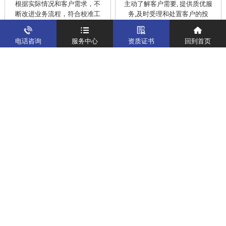
根据实际情况和客户需求，不
主动了解客户需要, 提供质优服
断改进业务流程，符合校准工
务,及时受理和处置客户的投
作在服务的时间标准内完成
诉，提供快捷、方便的后续服
务
电话咨询
服务中心
资质证书
回到首页
仪器校准
实验室校准解决方案
制造仪器校准解决方案
计量校准实验室
关于我们
客户案例
新闻资讯
企业文化
八大优势
联系我们
地址：深圳市宝安区燕罗街道塘下涌社区洋涌工业路4号
运营地址：广东省东莞市南城区鸿福路中环财富广场7层716
版权所有：华中计量
粤ICP备19031793号-2
计量服务热线：
400-805-6188