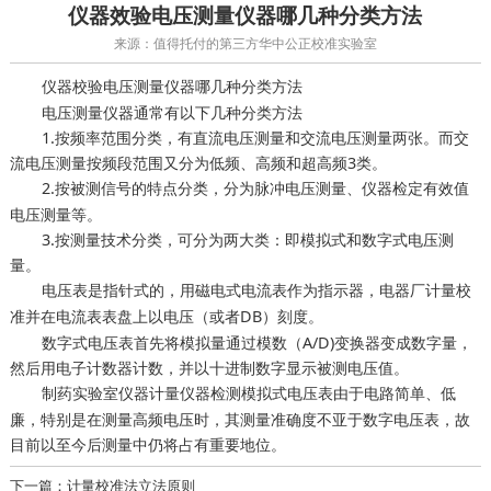
仪器效验电压测量仪器哪几种分类方法
来源：值得托付的第三方华中公正校准实验室
电压测量仪器哪几种分类方法
仪器校验
电压测量仪器通常有以下几种分类方法
1.按频率范围分类，有直流电压测量和交流电压测量两张。而交
流电压测量按频段范围又分为低频、高频和超高频3类。
2.按被测信号的特点分类，分为脉冲电压测量、
有效值
仪器检定
电压测量等。
3.按测量技术分类，可分为两大类：即模拟式和数字式电压测
量。
电压表是指针式的，用磁电式电流表作为指示器，
电器厂计量校
并在电流表表盘上以电压（或者DB）刻度。
准
数字式电压表首先将模拟量通过模数（A/D)变换器变成数字量，
然后用电子计数器计数，并以十进制数字显示被测电压值。
仪器检测模拟式电压表由于电路简单、低
制药实验室仪器计量
廉，特别是在测量高频电压时，其测量准确度不亚于数字电压表，故
目前以至今后测量中仍将占有重要地位。
下一篇：计量校准法立法原则